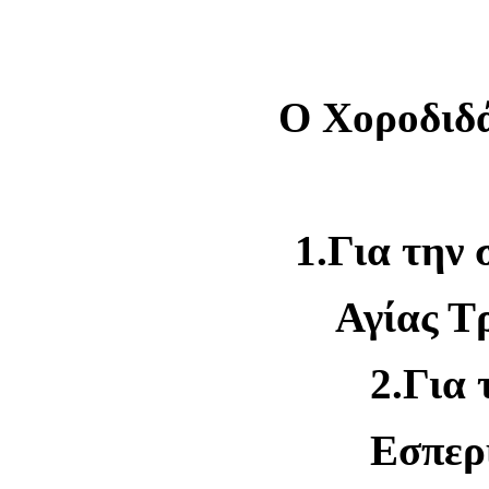
Ο Χοροδιδ
1.Για την
Αγίας Τ
2.Για 
Εσπερ