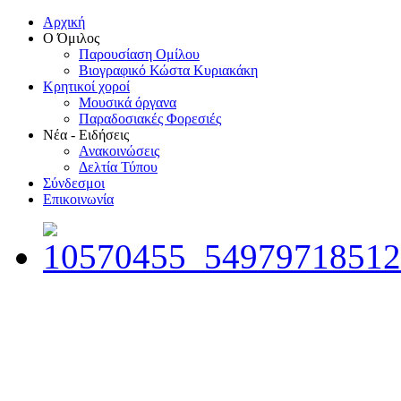
Αρχική
Ο Όμιλος
Παρουσίαση Ομίλου
Βιογραφικό Κώστα Κυριακάκη
Κρητικοί χοροί
Μουσικά όργανα
Παραδοσιακές Φορεσιές
Νέα - Ειδήσεις
Ανακοινώσεις
Δελτία Τύπου
Σύνδεσμοι
Επικοινωνία